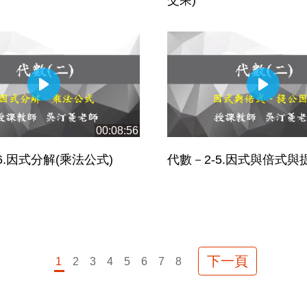
00:08:56
6.因式分解(乘法公式)
代數－2-5.因式與倍式與
下一頁
1
2
3
4
5
6
7
8