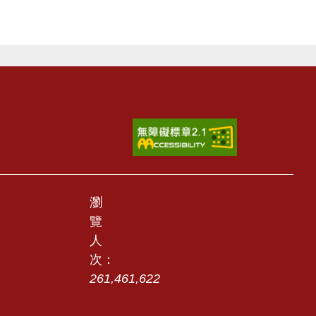
瀏
覽
人
次：
261,461,622