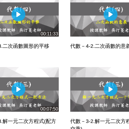
00:11:33
-3.二次函數圖形的平移
代數－4-2.二次函數的意
00:07:50
3.解一元二次方程式(配方
代數－3-2.解一元二次方
交乘)