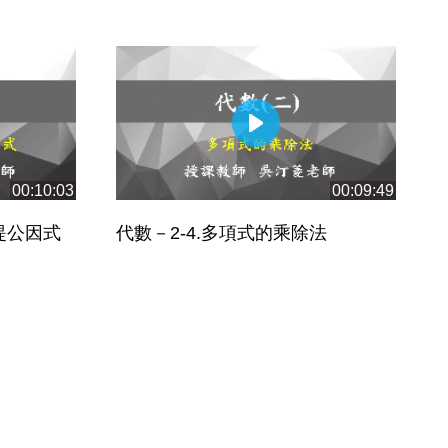
00:10:03
00:09:49
提公因式
代數－2-4.多項式的乘除法