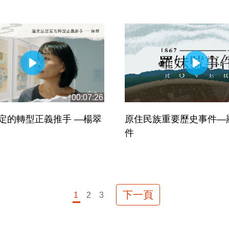
00:07:26
定的轉型正義推手 —楊翠
原住民族重要歷史事件—
件
下一頁
1
2
3