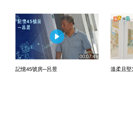
00:07:49
記憶45號房─呂昱
溫柔且堅