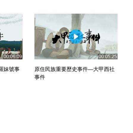
00:06:09
00:05:25
羅妹號事
原住民族重要歷史事件—大甲西社
事件