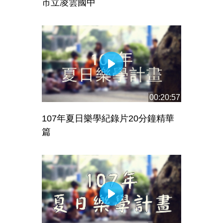
市立凌雲國中
00:20:57
107年夏日樂學紀錄片20分鐘精華
篇