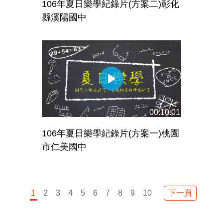
106年夏日樂學紀錄片(方案二)彰化
縣溪陽國中
00:10:01
106年夏日樂學紀錄片(方案一)桃園
市仁美國中
下一頁
1
2
3
4
5
6
7
8
9
10