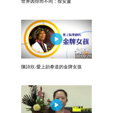
世界因你而不同：徐安盧
00:09:29
陳詩欣-愛上跆拳道的金牌女孩