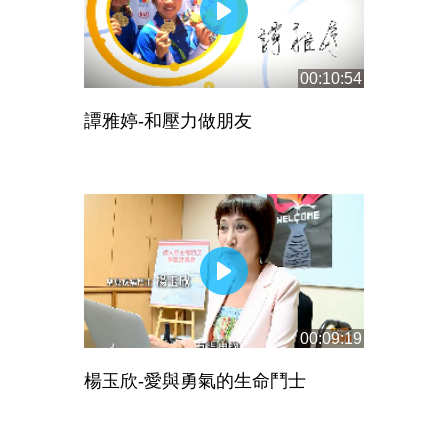
00:10:54
譚雅婷-和壓力做朋友
00:09:19
楊玉欣-愛與勇氣的生命鬥士