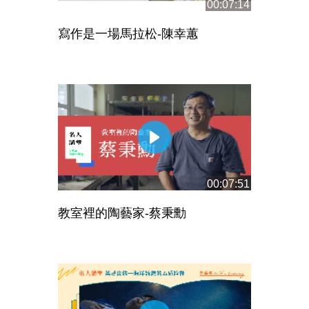
00:07:14
寫作是一場馬拉松-陳幸蕙
00:07:51
教室裡的陶藝家-蔡秉勳