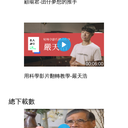
顧瑜君-囝仔夢想的推手
00:06:00
用科學影片翻轉教學-嚴天浩
總下載數