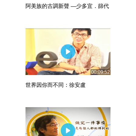
阿美族的古調新聲 —少多宜．篩代
00:09:52
世界因你而不同：徐安盧