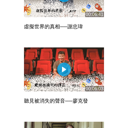
00:06:41
虛擬世界的真相──謝忠瑋
00:06:03
聽見被消失的聲音──廖克發