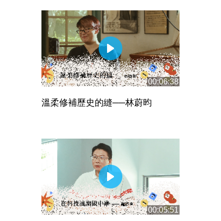
00:06:38
溫柔修補歷史的縫──林蔚昀
00:05:51