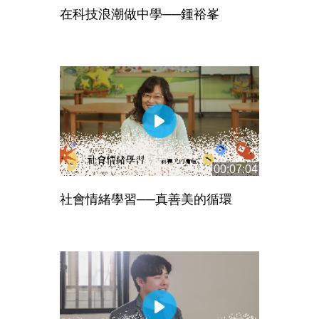
在科技浪潮做中學──鍾裕峯
00:07:04
社會情緒學習──真善美的循環