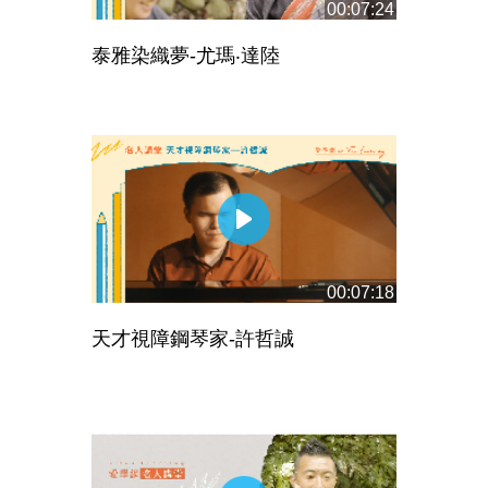
00:07:24
泰雅染織夢-尤瑪‧達陸
00:07:18
天才視障鋼琴家-許哲誠