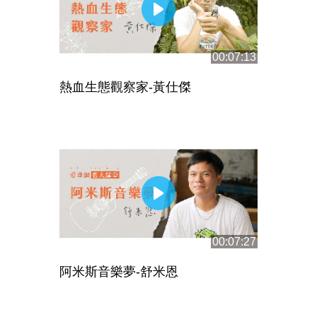
00:07:13
熱血生態觀察家-黃仕傑
00:07:27
阿米斯音樂夢-舒米恩