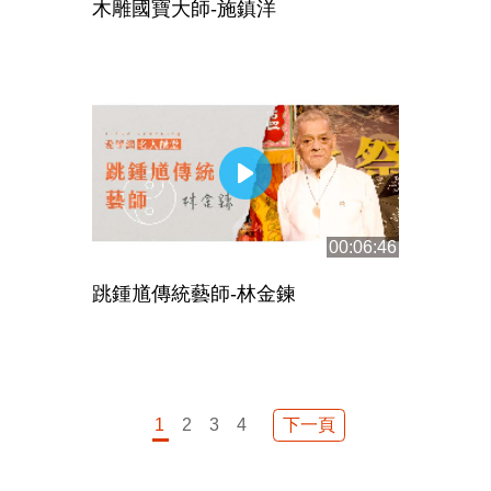
木雕國寶大師-施鎮洋
00:06:46
跳鍾馗傳統藝師-林金鍊
下一頁
1
2
3
4