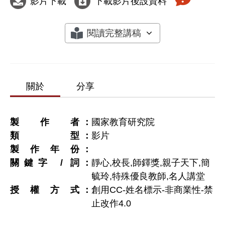
影片下載
下載影片後設資料
閱讀完整講稿
關於
分享
製作者
國家教育研究院
類型
影片
製作年份
關鍵字 / 詞
靜心,校長,師鐸獎,親子天下,簡
毓玲,特殊優良教師,名人講堂
授權方式
創用CC-姓名標示-非商業性-禁
止改作4.0