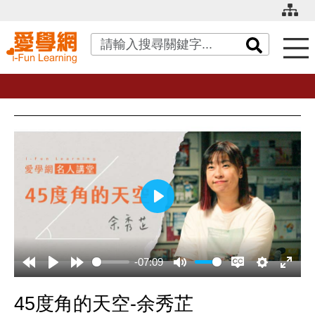
關鍵字搜尋
播
放
-07:09
45度角的天空-余秀芷