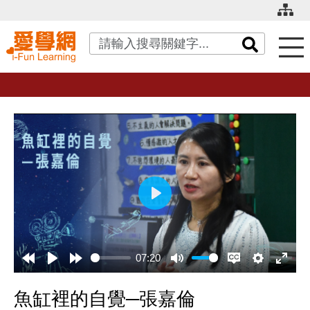
關鍵字搜尋
播
放
07:20
魚缸裡的自覺─張嘉倫