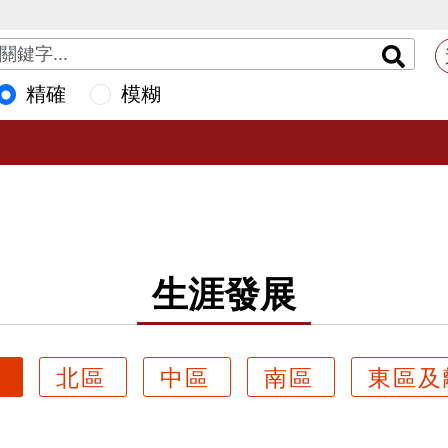
精確
模糊
生涯發展
區
北區
中區
南區
東區及