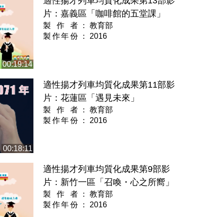
適性揚才列車均質化成果第13部影
片：嘉義區「咖啡館的五堂課」
製 作 者
：
教育部
製作年份
：
2016
00:19:14
適性揚才列車均質化成果第11部影
片：花蓮區「遇見未來」
製 作 者
：
教育部
製作年份
：
2016
00:18:11
適性揚才列車均質化成果第9部影
片：新竹一區「召喚・心之所嚮」
製 作 者
：
教育部
製作年份
：
2016