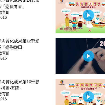
均質化成果第14部影
區「戀夏青春」
教育部
2016
均質化成果第12部影
區「戀戀鹽田」
教育部
2016
均質化成果第10部影
拼圖•基隆」
教育部
2016