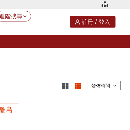
進階搜尋
註冊
/
登入
離島