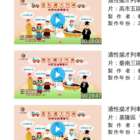
適性揚才列車
片：高市五
製 作 者
：
製作年份
：
00:18:00
適性揚才列車
片：臺南三
製 作 者
：
製作年份
：
00:19:47
適性揚才列車
片：基隆區「
製 作 者
：
製作年份
：