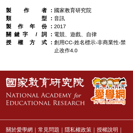
製作者
國家教育研究院
類型
音訊
製作年份
2017
關鍵字 / 詞
電競、遊戲、自律
授權方式
創用CC-姓名標示-非商業性-禁
止改作4.0
關於愛學網
｜
常見問題
｜
隱私權政策
｜
授權說明
｜