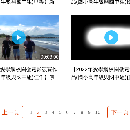
高年級與國中組)甲等】新
品(國小高年級與國中組)
峰國民中學_成績不好又怎
化縣立大同國民中學_打
00:03:00
2年愛學網校園微電影競賽作
【2022年愛學網校園微
高年級與國中組)佳作】佛
品(國小高年級與國中組)
財團法人高雄市普門高級
蘭縣三星鄉萬富國民小學
部-桑田返滄海
上一頁
下一頁
1
2
3
4
5
6
7
8
9
10