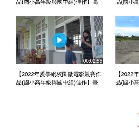
品(國小高年級與國中組)佳作】高
品(國小
雄市立光華國民中學_微笑面具
北市立五
樣
00:02:55
【2022年愛學網校園微電影競賽作
【202
品(國小高年級與國中組)佳作】臺
品(國小
南市佳里區子龍國民小學-聽見地球
光山學校
無聲的吶喊
中學國中