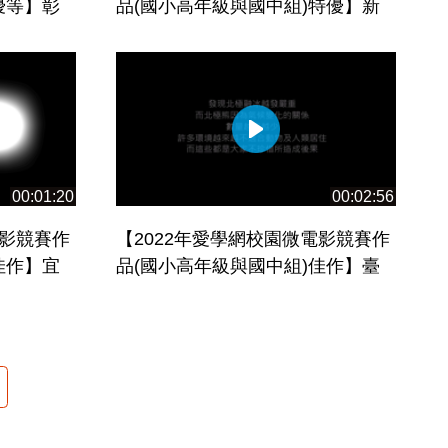
優等】彰
品(國小高年級與國中組)特優】新
火女英雄
北市立貢寮國民中學_存在的意義
00:01:20
00:02:56
電影競賽作
【2022年愛學網校園微電影競賽作
佳作】宜
品(國小高年級與國中組)佳作】臺
-溝神傳奇
北市立大學附設實驗國民小學-讓地
球降溫~西歐兔大決鬥