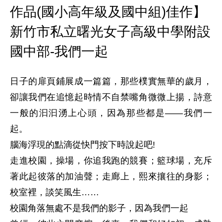
作品(國小高年級及國中組)佳作】
新竹市私立曙光女子高級中學附設
國中部-我們一起
日子的扉頁鋪展成一篇篇，那些樸實無華的歲月，
卻讓我們在追憶起時情不自禁嘴角微微上揚，詩意
一般的汩汩湧上心頭，因為那些都是——我們一
起。

腦海浮現的點滴從快門按下時說起吧!

走進校園，操場，你追我跑的競賽；籃球場，充斥
著此起彼落的加油聲；走廊上，熙來攘往的身影；
校室裡，談笑風生……

校園角落無處不是我們的影子，因為我們一起
