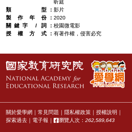
昕庭
類型
影片
製作年份
2020
關鍵字 / 詞
校園微電影
授權方式
有著作權，侵害必究
關於愛學網
｜
常見問題
｜
隱私權政策
｜
授權說明
｜
探索過去
｜
電子報
｜
瀏覽人次：
262,589,643
stvap2