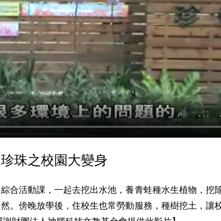
的珍珠之校園大變身
用綜合活動課，一起去挖出水池，養青蛙種水生植物，挖
自然。傍晚放學後，住校生也常勞動服務，種樹挖土，讓