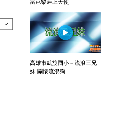
當芭樂遇上天使
高雄市凱旋國小－流浪三兄
妹-關懷流浪狗