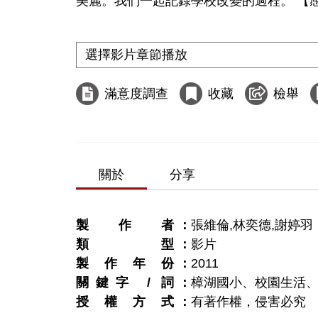
美麗。我們一起記錄學校改變的過程。 【
滿意度調查
收藏
檢舉
關於
分享
製作者
張維倫,林奕德,謝婷羽
類型
影片
製作年份
2011
關鍵字 / 詞
樟湖國小、校園生活
授權方式
有著作權，侵害必究