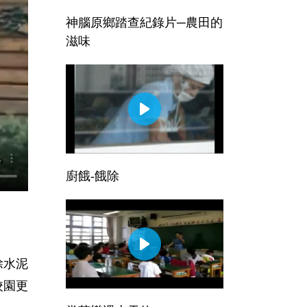
神腦原鄉踏查紀錄片─農田的
滋味
廚餓-餓除
除水泥
校園更