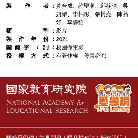
製作者
黃合成、許聖順、邱筱晴、吳
妍嬛、李柚彤、張博堯、陳品
妤、李靜怡
類型
影片
製作年份
2021
關鍵字 / 詞
校園微電影
授權方式
有著作權，侵害必究