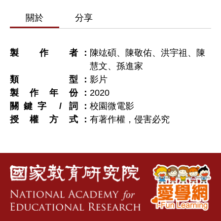
關於
分享
製作者
陳竑碩、陳敬佑、洪宇祖、陳
慧文、孫進家
類型
影片
製作年份
2020
關鍵字 / 詞
校園微電影
授權方式
有著作權，侵害必究