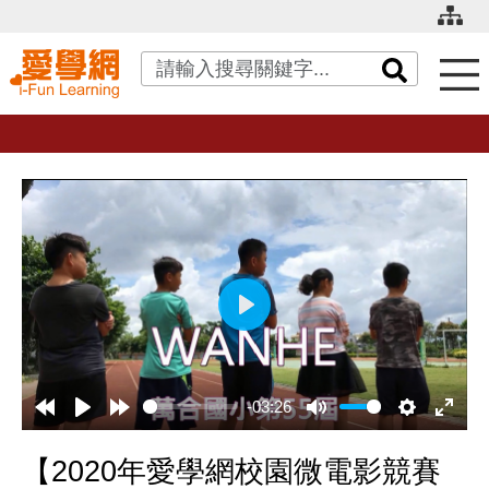
關鍵字搜尋
播
放
-03:26
【2020年愛學網校園微電影競賽