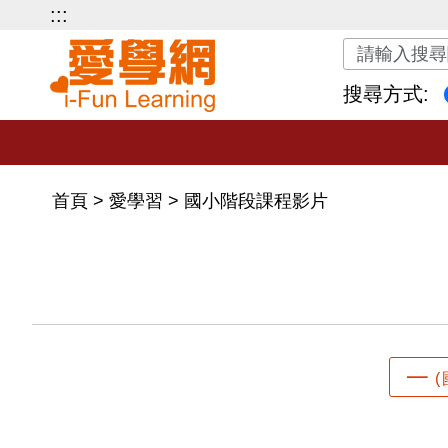
:::
關鍵字搜尋
搜尋方式:
首頁
>
愛學習
>
國小階段課程影片
一
(