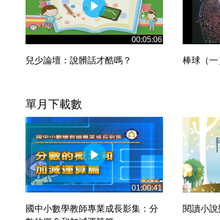
00:05:06
兒少論壇：說髒話才酷嗎？
棒球（一
單月下載數
01:00:41
國中小數學教師專業成長影集：分
閱讀小說