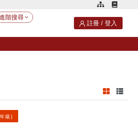
進階搜尋
註冊
/
登入
6年級)