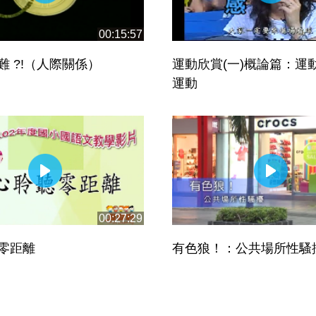
00:15:57
難 ?!（人際關係）
運動欣賞(一)概論篇：運
運動
00:27:29
零距離
有色狼！：公共場所性騷