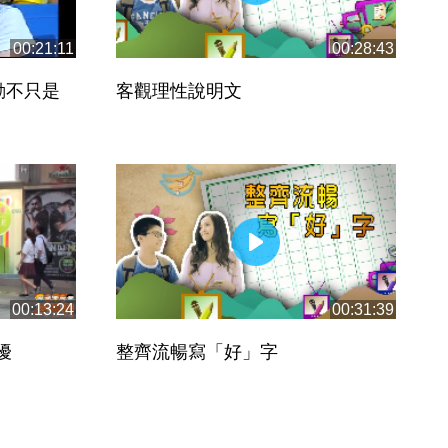
00:21:11
00:28:43
動不只是
客觀理性說明文
00:13:24
00:31:39
擾
整齊流暢寫「好」字