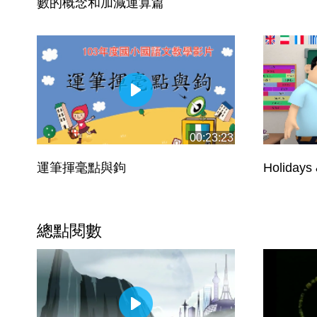
數的概念和加減運算篇
00:23:23
運筆揮毫點與鉤
Holidays 
總點閱數