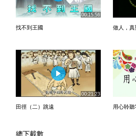
00:15:56
找不到王國
做人，真
00:21:23
田徑（二）跳遠
用心聆聽
總下載數