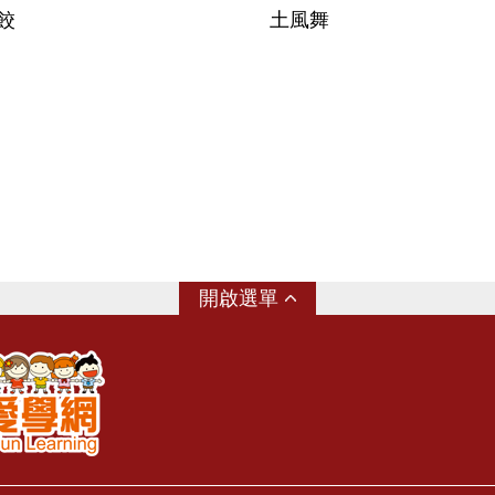
餃
土風舞
選單