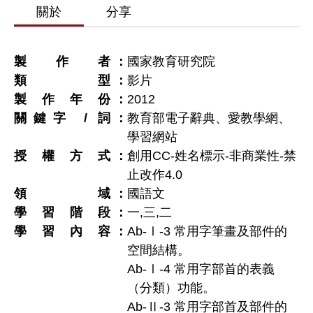
關於
分享
製作者
國家教育研究院
類型
影片
製作年份
2012
關鍵字 / 詞
教育部電子辭典、愛教學網、
學習網站
授權方式
創用CC-姓名標示-非商業性-禁
止改作4.0
領域
國語文
學習階段
一
,
三
,
二
學習內容
Ab-Ⅰ-3 常用字筆畫及部件的
空間結構。
Ab-Ⅰ-4 常用字部首的表義
（分類）功能。
Ab-Ⅱ-3 常用字部首及部件的