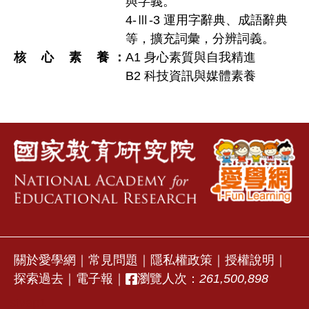
與字義。
4-Ⅲ-3 運用字辭典、成語辭典
等，擴充詞彙，分辨詞義。
核心素養
A1 身心素質與自我精進
B2 科技資訊與媒體素養
關於愛學網
｜
常見問題
｜
隱私權政策
｜
授權說明
｜
探索過去
｜
電子報
｜
瀏覽人次：
261,500,898
stvap1