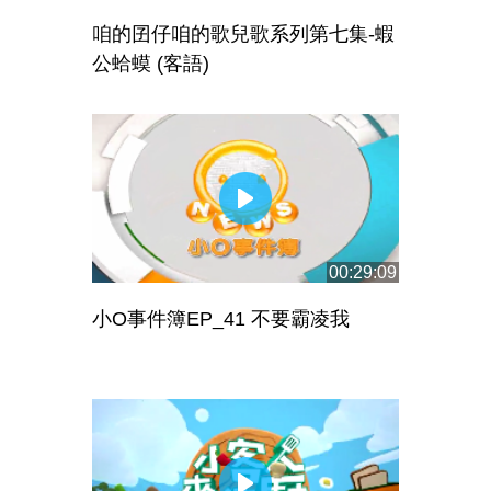
咱的囝仔咱的歌兒歌系列第七集-蝦
公蛤蟆 (客語)
00:29:09
小O事件簿EP_41 不要霸凌我