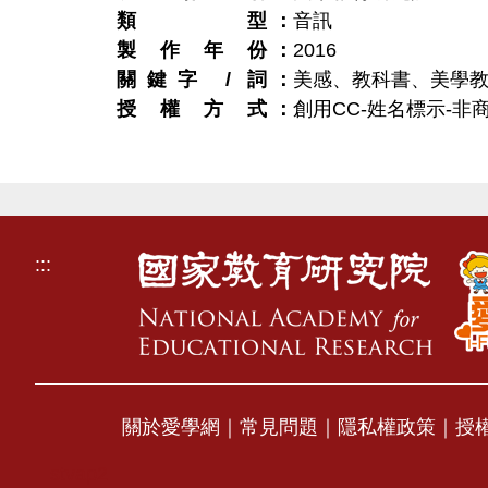
類型
音訊
製作年份
2016
關鍵字 / 詞
美感、教科書、美學
授權方式
創用CC-姓名標示-非商
:::
關於愛學網
｜
常見問題
｜
隱私權政策
｜
授
stvap2