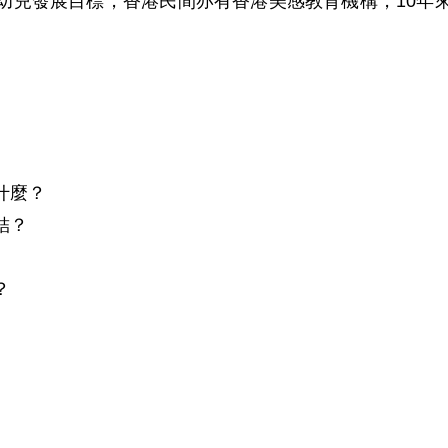
育列為幼兒發展目標，香港民間亦有香港美感教育機構，10年
麼？

？


