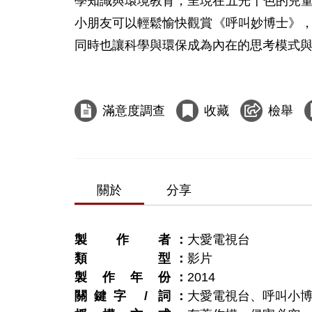
學知識與環境教育，呈現在五光十色的兒
小朋友可以輕鬆愉­快觀賞《呼叫妙博士》
同時也讓科學與環保成為內在的思考模式與生
滿意度調查
收藏
檢舉
關於
分享
製作者
大愛電視台
類型
影片
製作年份
2014
關鍵字 / 詞
大愛電視台、呼叫小