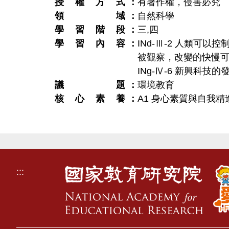
授權方式
有著作權，侵害必究
領域
自然科學
學習階段
三
,
四
學習內容
INd-Ⅲ-2 人類可
被觀察，改變的快慢
INg-Ⅳ-6 新興科
議題
環境教育
核心素養
A1 身心素質與自我精
:::