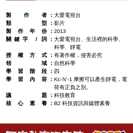
製作者
大愛電視台
類型
影片
製作年份
2013
關鍵字 / 詞
大愛電視台、生活裡的科學、
科學、靜電
授權方式
有著作權，侵害必究
領域
自然科學
學習階段
四
學習內容
Kc-Ⅳ-1 摩擦可以產生靜電，電
荷有正負之別。
議題
科技教育
核心素養
B2 科技資訊與媒體素養