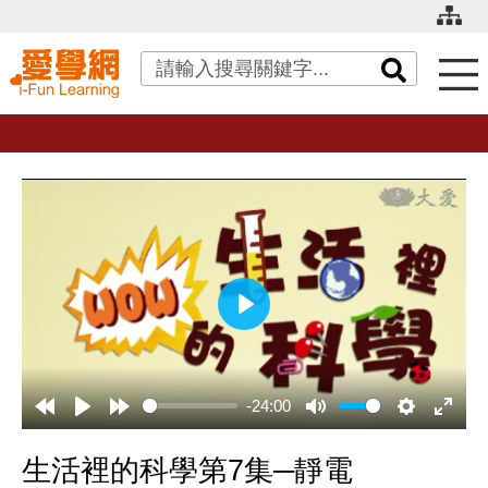
關鍵字搜尋
播
放
-24:00
生活裡的科學第7集─靜電