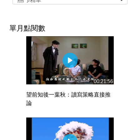
熱門/精華
單月點閱數
00:21:56
望前知後一葉秋：讀寫策略直接推
論