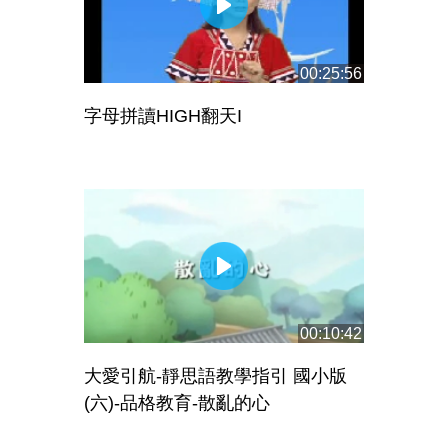
00:25:56
字母拼讀HIGH翻天I
00:10:42
大愛引航-靜思語教學指引 國小版
(六)-品格教育-散亂的心