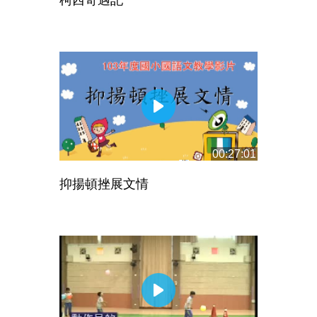
00:27:01
抑揚頓挫展文情