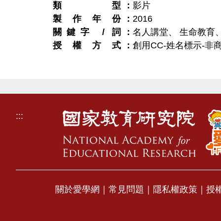
類型
影片
製作年份
2016
關鍵字 / 詞
名人講堂、 生命教育
授權方式
創用CC-姓名標示-非商
:::
關於愛學網
｜
常見問題
｜
隱私權政策
｜
授
stvap2