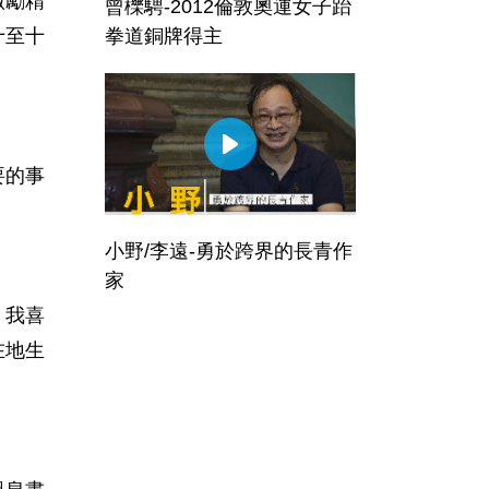
激勵精
曾櫟騁-2012倫敦奧運女子跆
十至十
拳道銅牌得主
要的事
小野/李遠-勇於跨界的長青作
家
，我喜
在地生