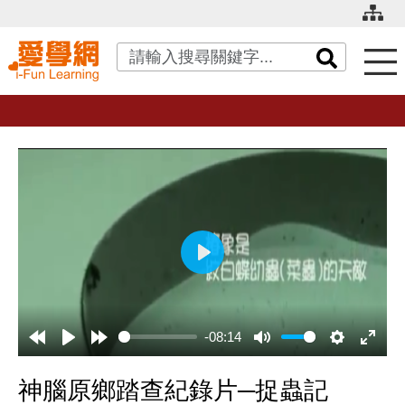
關鍵字搜尋
播
放
-08:14
神腦原鄉踏查紀錄片─捉蟲記