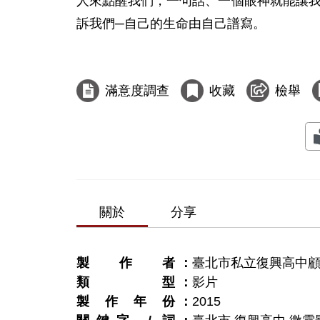
人來點醒我們，一句話、一個眼神就能讓
訴我們─自己的生命由自己譜寫。

滿意度調查
收藏
檢舉
關於
分享
製作者
臺北市私立復興高中
類型
影片
製作年份
2015