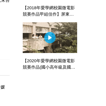
人來告
【2018年愛學網校園微電影
競賽作品甲組佳作】屏東縣
立東港高級中學-泥造不朽
【2020年愛學網校園微電影
競賽作品(國小高年級及國中
組)佳作】新竹市私立曙光女
子高級中學附設國中部-我們
一起
詩媛