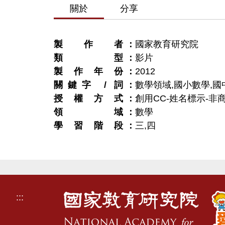
關於
分享
製作者
國家教育研究院
類型
影片
製作年份
2012
關鍵字 / 詞
數學領域,國小數學,國
授權方式
創用CC-姓名標示-非商
領域
數學
學習階段
三
,
四
:::