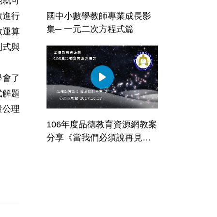
他就可
數進行
國中小數學教師專業成長影
集─ 一元二次方程式篇
數運算
列式與
學會了
式解題
量公理
106年度品德教育資源網教案
分享《當我們必須說再見》─
黃乙玉老師