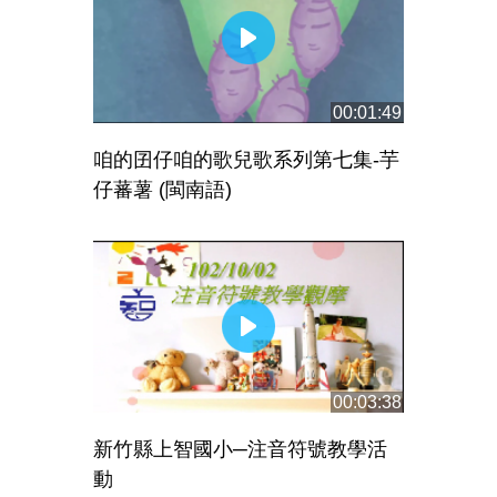
00:01:49
咱的囝仔咱的歌兒歌系列第七集-芋
仔蕃薯 (閩南語)
00:03:38
新竹縣上智國小─注音符號教學活
動