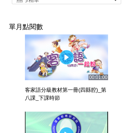
熱門/精華
單月點閱數
00:01:00
客家語分級教材第一冊(四縣腔)_第
八課_下課時節