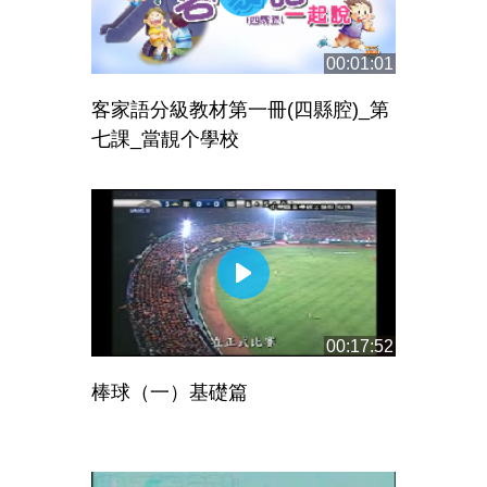
00:01:01
客家語分級教材第一冊(四縣腔)_第
七課_當靚个學校
00:17:52
棒球（一）基礎篇