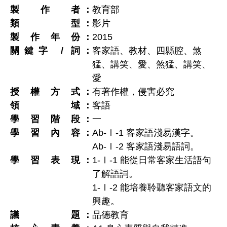
製作者
教育部
類型
影片
製作年份
2015
關鍵字 / 詞
客家語、教材、四縣腔、煞
猛、講笑、愛、煞猛、講笑、
愛
授權方式
有著作權，侵害必究
領域
客語
學習階段
一
學習內容
Ab-Ⅰ-1 客家語淺易漢字。
Ab-Ⅰ-2 客家語淺易語詞。
學習表現
1-Ⅰ-1 能從日常客家生活語句
了解語詞。
1-Ⅰ-2 能培養聆聽客家語文的
興趣。
議題
品德教育