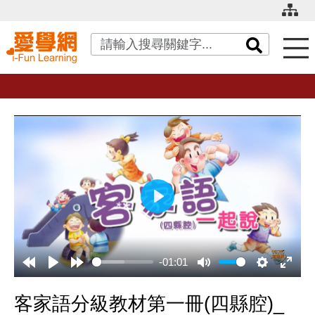
關鍵字搜尋
播
放
-01:01
客家語分級教材第一冊(四縣腔)_