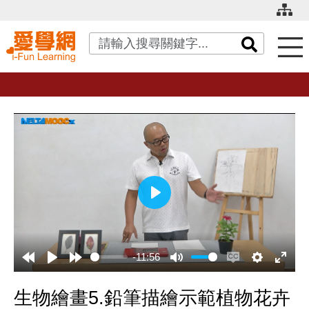
關鍵字搜尋
播
放
-11:56
生物繪畫5.鉛筆描繪示範植物花卉