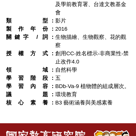
及學前教育署、台達文教基金
會
類型
影片
製作年份
2016
關鍵字 / 詞
生物描繪、生物觀察、花的觀
察
授權方式
創用CC-姓名標示-非商業性-禁
止改作4.0
領域
自然科學
學習階段
五
學習內容
BDb-Va-9 植物體的組成層次。
議題
環境教育
核心素養
B3 藝術涵養與美感素養