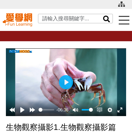
關鍵字搜尋
播
放
-06:36
生物觀察攝影1.生物觀察攝影篇