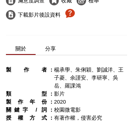
滿意度調查
收藏
檢舉
下載影片後設資料
關於
分享
製作者
楊承學、朱俐穎、劉誠洋、王
子菱、余謹安、李研寧、吳
岳、羅課鴻
類型
影片
製作年份
2020
關鍵字 / 詞
校園微電影
授權方式
有著作權，侵害必究