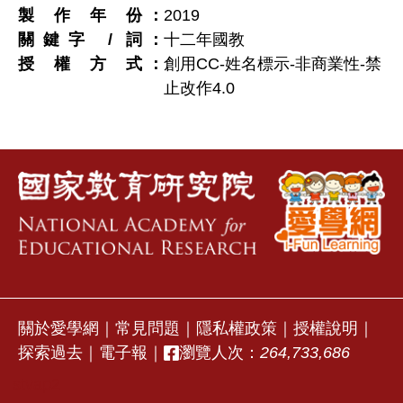
製作年份
2019
關鍵字 / 詞
十二年國教
授權方式
創用CC-姓名標示-非商業性-禁
止改作4.0
關於愛學網
｜
常見問題
｜
隱私權政策
｜
授權說明
｜
探索過去
｜
電子報
｜
瀏覽人次：
264,733,686
stvap2