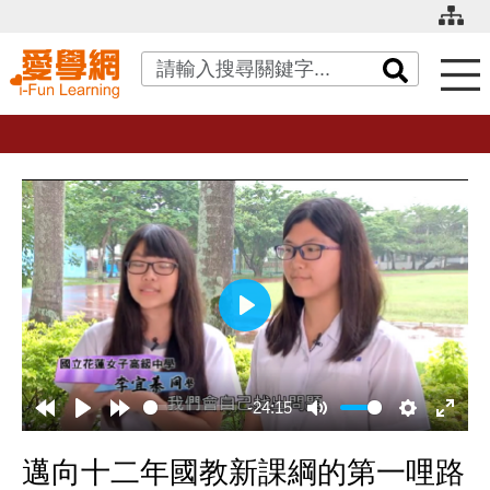
關鍵字搜尋
播
放
-24:15
邁向十二年國教新課綱的第一哩路