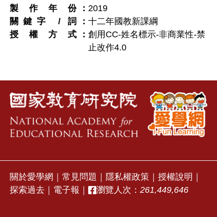
製作年份
2019
關鍵字 / 詞
十二年國教新課綱
授權方式
創用CC-姓名標示-非商業性-禁
止改作4.0
關於愛學網
｜
常見問題
｜
隱私權政策
｜
授權說明
｜
探索過去
｜
電子報
｜
瀏覽人次：
261,449,646
stvap2