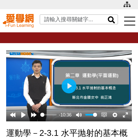
關鍵字搜尋
播
放
-10:36
運動學－2-3.1 水平抛射的基本概