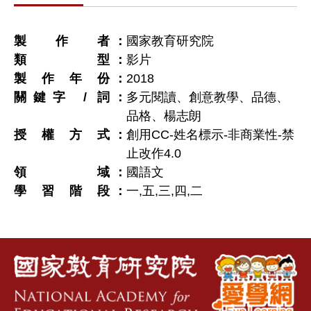
製作者
國家教育研究院
類型
影片
製作年份
2018
關鍵字 / 詞
多元閱讀、創意教學、品德、
品格、楊志朗
授權方式
創用CC-姓名標示-非商業性-禁
止改作4.0
領域
國語文
學習階段
一
,
五
,
三
,
四
,
二