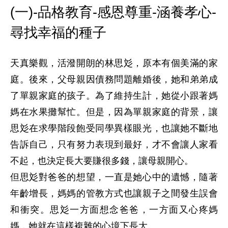
(一)-品格教育-感恩尊重-涵養孝心-
尋找幸福的種子
天真樂觀，活潑開朗的林思彣，原本有個美滿的家
庭。後來，父母親因債務問題離婚後，她和弟弟成
了單親家庭的孩子。為了維持生計，她從小跟著媽
媽在水果攤幫忙。但是，因為單親家庭的背景，讓
思彣在求學階段飽受同學異樣眼光，也讓她不斷地
告訴自己，只有努力表現到最好，才不會讓人家看
不起，也決定長大要賺很多錢，讓母親開心。

但思彣對爸爸的想望，一直是她心中的遺憾，隨著
年齡增長，媽媽的管教方式也讓親子之間發生誤會
和衝突。思彣一方面想念爸爸，一方面又心疼媽
媽，她就在這樣複雜的心境下長大。
