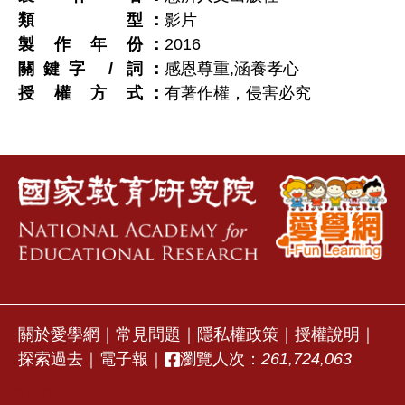
類型
影片
製作年份
2016
關鍵字 / 詞
感恩尊重,涵養孝心
授權方式
有著作權，侵害必究
關於愛學網
｜
常見問題
｜
隱私權政策
｜
授權說明
｜
探索過去
｜
電子報
｜
瀏覽人次：
261,724,063
stvap1