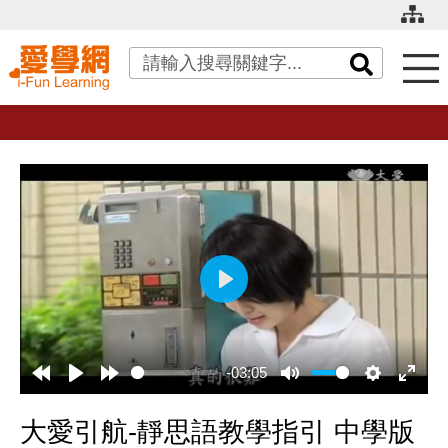
關鍵字搜尋
播
放
-03:05
大愛引航-靜思語教學指引 中學版