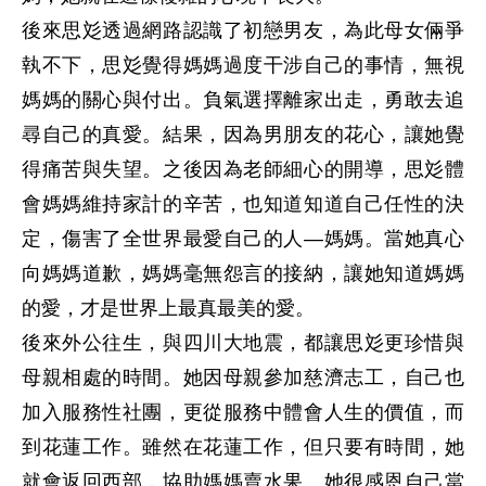
後來思彣透過網路認識了初戀男友，為此母女倆爭
執不下，思彣覺得媽媽過度干涉自己的事情，無視
媽媽的關心與付出。負氣選擇離家出走，勇敢去追
尋自己的真愛。結果，因為男朋友的花心，讓她覺
得痛苦與失望。之後因為老師細心的開導，思彣體
會媽媽維持家計的辛苦，也知道知道自己任性的決
定，傷害了全世界最愛自己的人—媽媽。當她真心
向媽媽道歉，媽媽毫無怨言的接納，讓她知道媽媽
的愛，才是世界上最真最美的愛。

後來外公往生，與四川大地震，都讓思彣更珍惜與
母親相處的時間。她因母親參加慈濟志工，自己也
加入服務性社團，更從服務中體會人生的價值，而
到花蓮工作。雖然在花蓮工作，但只要有時間，她
就會返回西部，協助媽媽賣水果。她很感恩自己當