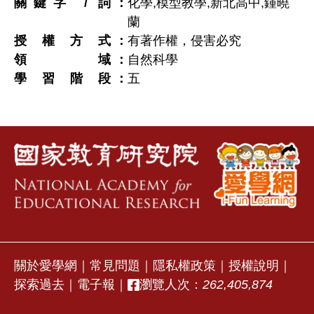
關鍵字 / 詞
化學,模型教學,新北高中,鍾曉
蘭
授權方式
有著作權，侵害必究
領域
自然科學
學習階段
五
關於愛學網
｜
常見問題
｜
隱私權政策
｜
授權說明
｜
探索過去
｜
電子報
｜
瀏覽人次：
262,405,874
stvap2