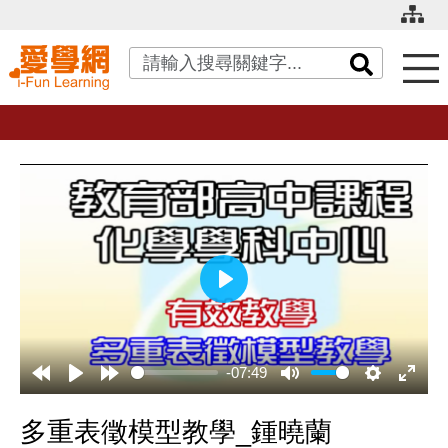
關鍵字搜尋
播
放
-07:49
多重表徵模型教學_鍾曉蘭