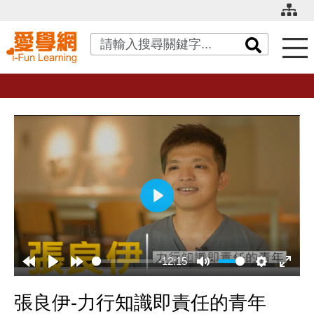
關鍵字搜尋
播
放
-12:15
張良伊-力行知識即責任的青年