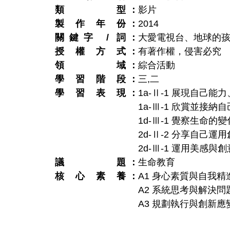
類型
影片
製作年份
2014
關鍵字 / 詞
大愛電視台、地球的
授權方式
有著作權，侵害必究
領域
綜合活動
學習階段
三
,
二
學習表現
1a-Ⅱ-1 展現自己
1a-Ⅲ-1 欣賞並接納
1d-Ⅲ-1 覺察生命
2d-Ⅱ-2 分享自己
2d-Ⅲ-1 運用美感
議題
生命教育
核心素養
A1 身心素質與自我精
A2 系統思考與解決問
A3 規劃執行與創新應