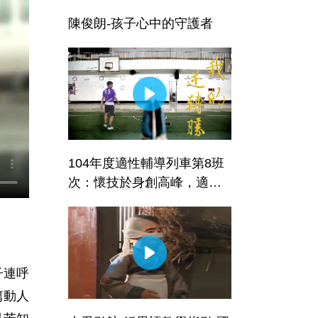
陳俊朗-孩子心中的守護者
104年度適性輔導列車第8班
次：懷技於身創高峰，適性
多元展亮點～我的逆轉勝—
屏東縣佳冬國中
子連呼
篇動人