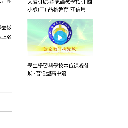
見苦知
大愛引航-靜思語教學指引 國
小版(二)-品格教育-守信用
­去做
考上名
學生學習與學校本位課程發
展~普通型高中篇