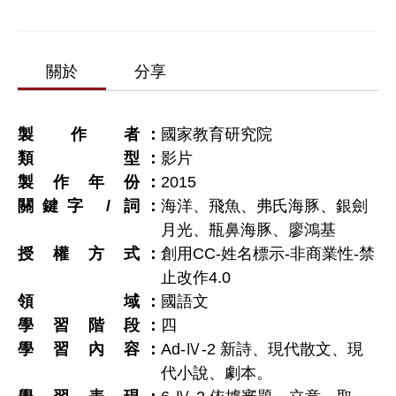
關於
分享
製作者
國家教育研究院
類型
影片
製作年份
2015
關鍵字 / 詞
海洋、飛魚、弗氏海豚、銀劍
月光、瓶鼻海豚、廖鴻基
授權方式
創用CC-姓名標示-非商業性-禁
止改作4.0
領域
國語文
學習階段
四
學習內容
Ad-Ⅳ-2 新詩、現代散文、現
代小說、劇本。