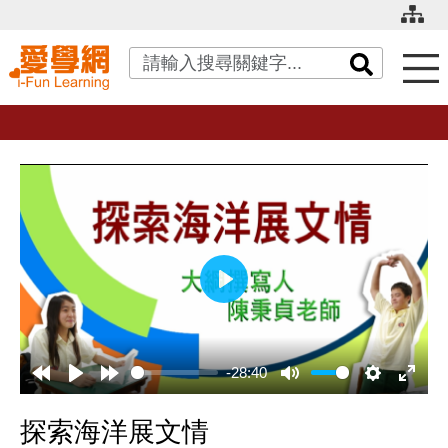
關鍵字搜尋
播
放
-28:40
探索海洋展文情