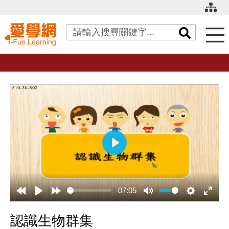
關鍵字搜尋
播
放
-07:05
認識生物群集