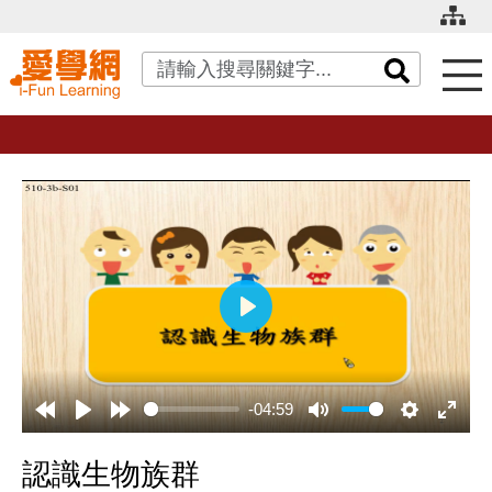
關鍵字搜尋
播
放
-04:59
認識生物族群