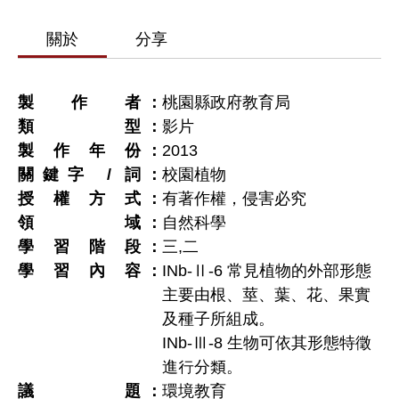
關於
分享
製作者
桃園縣政府教育局
類型
影片
製作年份
2013
關鍵字 / 詞
校園植物
授權方式
有著作權，侵害必究
領域
自然科學
學習階段
三
,
二
學習內容
INb-Ⅱ-6 常見植物的外部形態
主要由根、莖、葉、花、果實
及種子所組成。
INb-Ⅲ-8 生物可依其形態特徵
進行分類。
議題
環境教育