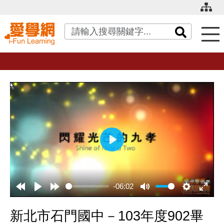
關鍵字搜尋
播
放
-06:02
新北市石門國中－103年度902畢