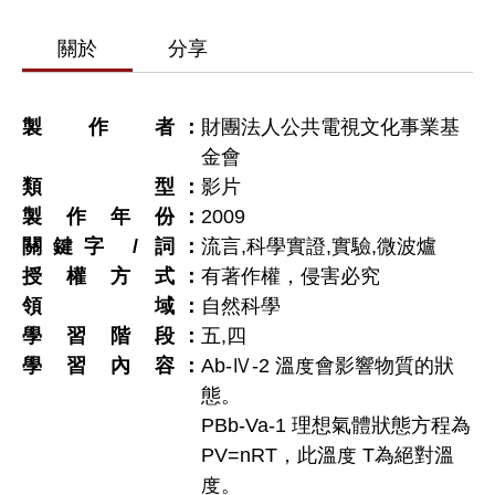
關於
分享
製作者
財團法人公共電視文化事業基
金會
類型
影片
製作年份
2009
關鍵字 / 詞
流言,科學實證,實驗,微波爐
授權方式
有著作權，侵害必究
領域
自然科學
學習階段
五
,
四
學習內容
Ab-Ⅳ-2 溫度會影響物質的狀
態。
PBb-Va-1 理想氣體狀態方程為
PV=nRT，此溫度 T為絕對溫
度。