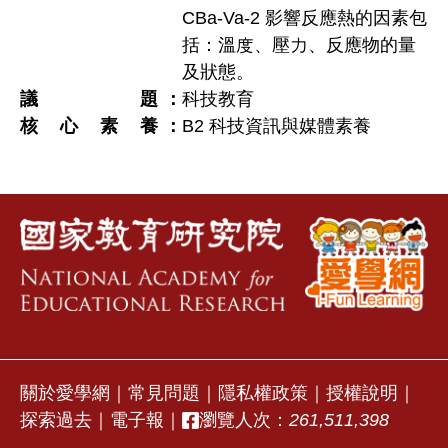
CBa-Va-2 影響反應熱的因素包
括：溫度、壓力、反應物的量
及狀態。
議題
科技教育
核心素養
B2 科技資訊與媒體素養
關於愛學網
｜
常見問題
｜
隱私權政策
｜
授權說明
｜
探索過去
｜
電子報
｜
瀏覽人次：
261,511,398