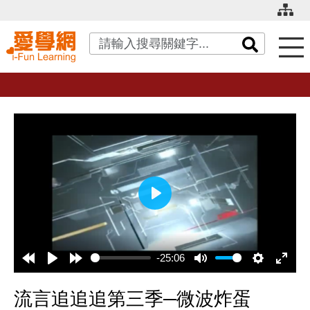
關鍵字搜尋
播
放
-25:06
流言追追追第三季─微波炸蛋