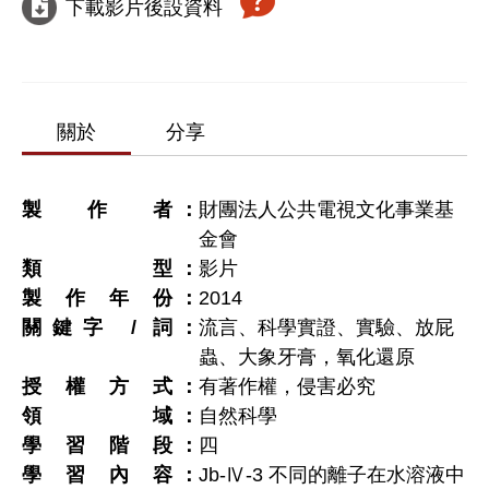
下載影片後設資料
關於
分享
製作者
財團法人公共電視文化事業基
金會
類型
影片
製作年份
2014
關鍵字 / 詞
流言、科學實證、實驗、放屁
蟲、大象牙膏，氧化還原
授權方式
有著作權，侵害必究
領域
自然科學
學習階段
四
學習內容
Jb-Ⅳ-3 不同的離子在水溶液中