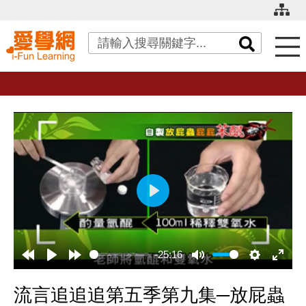
關鍵字搜尋
播
放
-25:16
流言追追追第五季第九集─放屁蟲