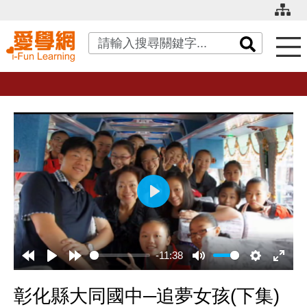
關鍵字搜尋
播
放
-11:38
彰化縣大同國中─追夢女孩(下集)