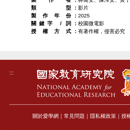
製作者
林蕎安、陳澤安、黃
類型
影片
製作年份
2025
關鍵字 / 詞
校園微電影
授權方式
有著作權，侵害必究
:::
關於愛學網
｜
常見問題
｜
隱私權政策
｜
授
stvap1