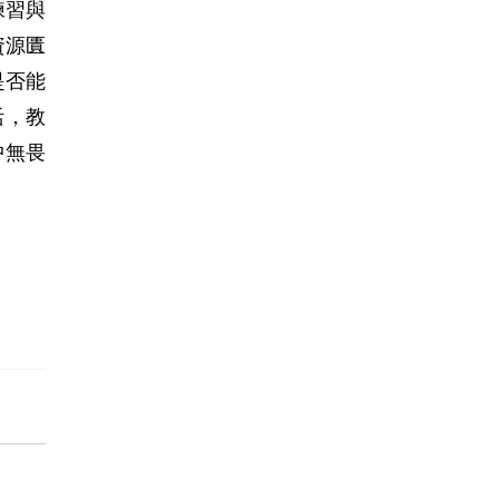
練習與
資源匱
是否能
活，教
中無畏