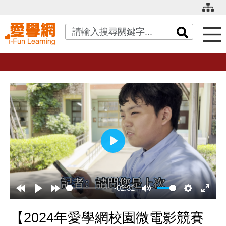
關鍵字搜尋
播
放
-02:31
【2024年愛學網校園微電影競賽