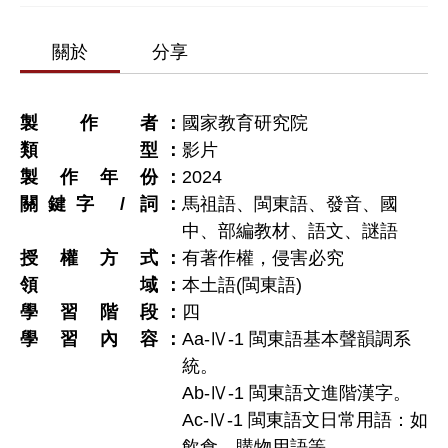
關於
分享
製作者
國家教育研究院
類型
影片
製作年份
2024
關鍵字 / 詞
馬祖語、閩東語、發音、國
中、部編教材、語文、謎語
授權方式
有著作權，侵害必究
領域
本土語(閩東語)
學習階段
四
學習內容
Aa-Ⅳ-1 閩東語基本聲韻調系
統。
Ab-Ⅳ-1 閩東語文進階漢字。
Ac-Ⅳ-1 閩東語文日常用語：如
飲食、購物用語等。